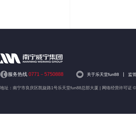
服务热线
0771－5750888
|
关于乐天堂fun88
监
地址：南宁市良庆区凯旋路1号乐天堂fun88总部大厦 | 网络经营许可证 © Copy