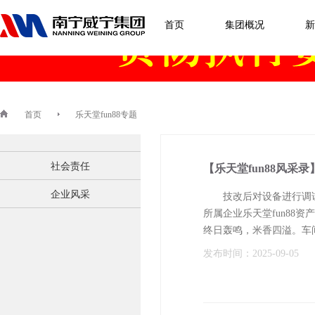
乐天堂fun88
首页
集团概况
新
首页
乐天堂fun88专题
社会责任
【乐天堂fun88风采
企业风采
​技改后对设备进行调
所属企业乐天堂fun88
终日轰鸣，米香四溢。车
默默守护稻谷蜕变成大米
发布时间：2025-09-05
化作日复一日的坚守，刻
一关每年夏粮入库前两个月