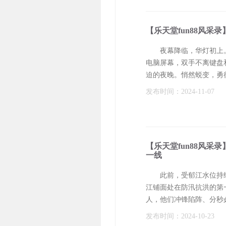
【乐天堂fun88风采
夜幕降临，华灯初上
电脑屏幕，双手不离键盘
迫的夜晚。悄然蜕变，勇
指掌，又要洞悉行业的发
发布时间：2024-11-07
场变化都可能蕴含着巨大
关键信号。如何通过对宏观
【乐天堂fun88风采录
一线
此前，受郁江水位持续
江铺面处在防汛抗洪的第
人，他们冲锋陷阵、分秒必
小组，昼夜不舍，拼尽全力
发布时间：2024-10-23
防汛应急小组。集中调度