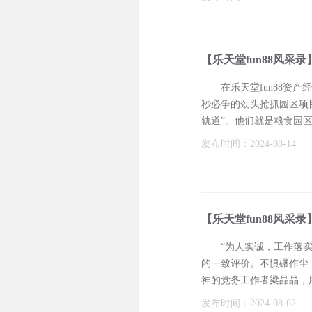
【乐天堂fun88风采
在乐天堂fun88资
秒必争的劲头抢抓园区项
轨道”。他们就是粮食园
谋为先的开路者万丈高楼
发布时间：2024-08-14
区项目施工现场负责人，..
【乐天堂fun88风采
“为人实诚，工作落
的一致评价。不惧碾作尘
神的党务工作者梁晶晶，
谢那段让我快速成长的时光
发布时间：2024-08-02