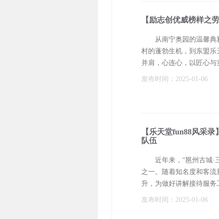
【励志创优威榜样之
从南宁奥园的温馨典雅
村的蓬勃生机，到东盟乐天
并肩，心连心，以匠心与实
房地产开发集团下属企业
发布时间：2025-01-06
模范作用被南宁市总工会授
质工程2023年11月，第
【乐天堂fun88风
队伍
近年来，“邕州古城·
之一。随着知名度和客流
升，为做好讲解接待服务
多元的讲解接待队伍，20
发布时间：2025-01-06
场次，受到社会各界的广
服务“软实力”。为充分讲好