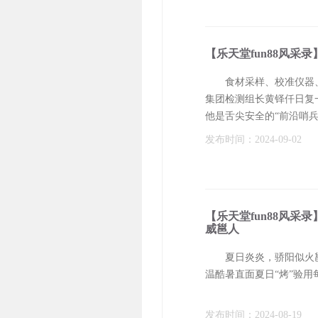
做工、色香味美的优势，
续揽获“中国优质创新月饼”“
【乐天堂fun88风采
食材采样、校准仪器
集团检测组长黄铎仟日复
他是舌尖安全的“前沿哨
线。面对未知和不可能乐天
发布时间：2024-09-02
检测的工作中，从未有过丝
【乐天堂fun88风
威邕人
夏日炎炎，骄阳似火
温酷暑直面夏日“烤”验用
发布时间：2024-08-19