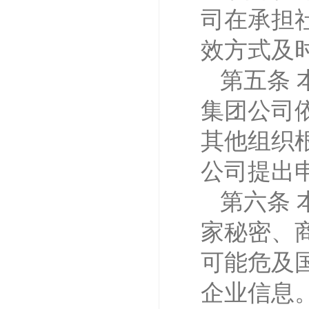
司在承担
效方式及
第五条
集团公司
其他组织
公司提出
第六条
家秘密、
可能危及
企业信息