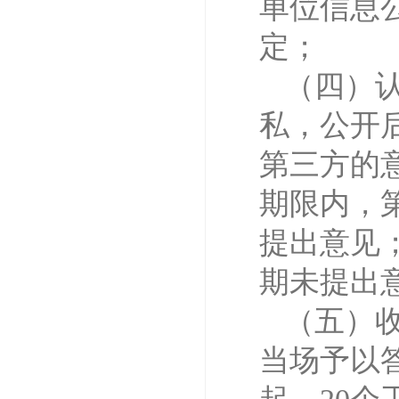
单位信息
定；
（四）
私，公开
第三方的
期限内，
提出意见
期未提出
（五）
当场予以