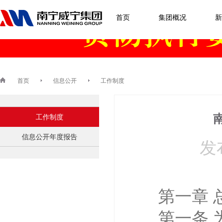
乐天堂fun88
首页
集团概况
新
首页
信息公开
工作制度
工作制度
信息公开年度报告
发
第一章 
第一条