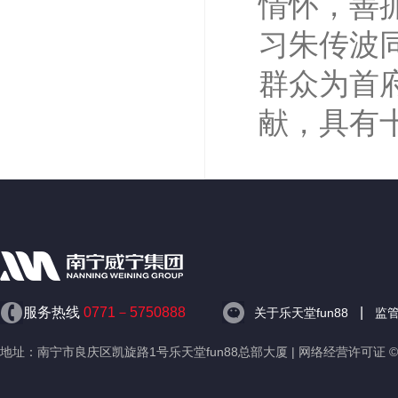
情怀，善
习朱传波
群众为首
献，具有
服务热线
0771－5750888
|
关于乐天堂fun88
监
地址：南宁市良庆区凯旋路1号乐天堂fun88总部大厦 | 网络经营许可证 © Copy