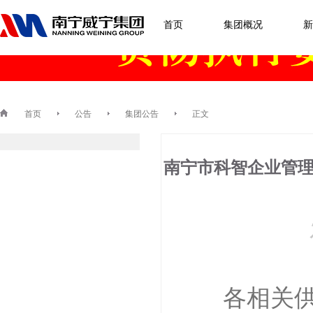
乐天堂fun88
首页
集团概况
新
首页
公告
集团公告
正文
南宁市科智企业管
各相关