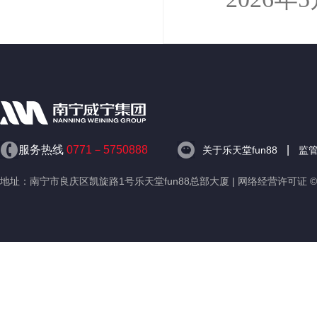
服务热线
0771－5750888
|
关于乐天堂fun88
监
地址：南宁市良庆区凯旋路1号乐天堂fun88总部大厦 | 网络经营许可证 © Copy