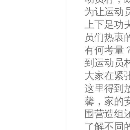
为让运动
上下足功
员们热衷
有何考量
到运动员
大家在紧
这里得到
馨，家的
围营造组
了解不同