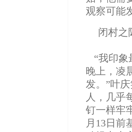
观察可能
闭村之
“我印
晚上，凌
发。”叶
人，几乎
钉一样牢
月13日