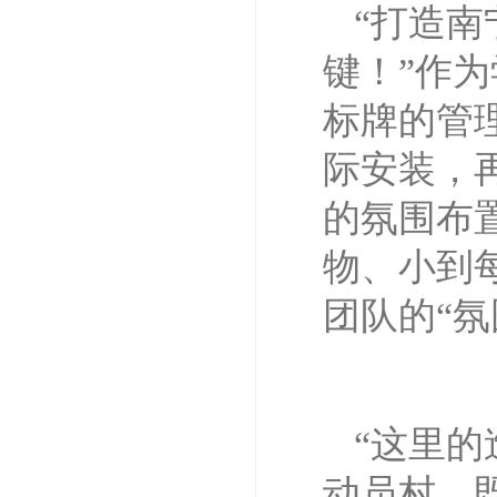
“打造南
键！”作
标牌的管
际安装，
的氛围布
物、小到
团队的“
“这里的
动员村，