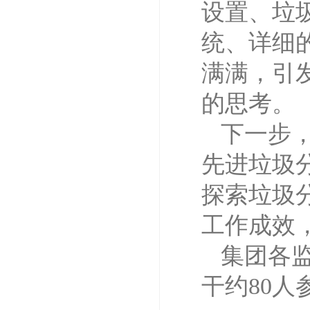
设置、垃
统、详细
满满，引
的思考。
下一步，
先进垃圾
探索垃圾
工作成效
集团各
干约80人