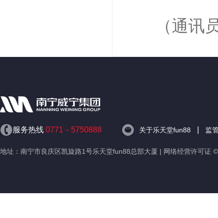
（通讯员
服务热线
0771－5750888
|
关于乐天堂fun88
监
地址：南宁市良庆区凯旋路1号乐天堂fun88总部大厦 | 网络经营许可证 © Copy