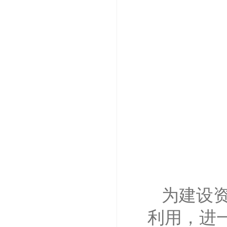
为建设
利用，进